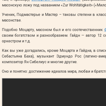
масонскую ложу под названием «Zur Wohltätigkeit» («Мил
Ученик, Подмастерье и Мастер – таковы степени в клас
масонстве.
Подобно Моцарту, масоном был и его соотечественник
своим богатством и разнообразием. Гайдн — автор 12 со
оркестром и т.д.
Как вы уже догадались, кроме Моцарта и Гайдна, в спи
Себастьяна Баха), музыкант Эдмундо Рос (латино-ам
композитор Ян Сибелиус и многие другие.
Оно и понятно: достижение идеалов мира, любви и братс