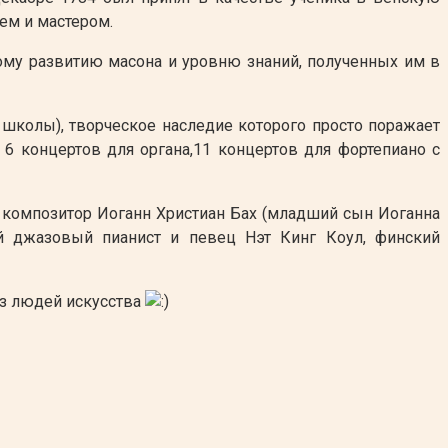
ем и мастером.
ному развитию масона и уровню знаний, полученных им в
 школы), творческое наследие которого просто поражает
, 6 концертов для органа,11 концертов для фортепиано с
: композитор Иоганн Христиан Бах (младший сын Иоганна
ий джазовый пианист и певец Нэт Кинг Коул, финский
ез людей искусства