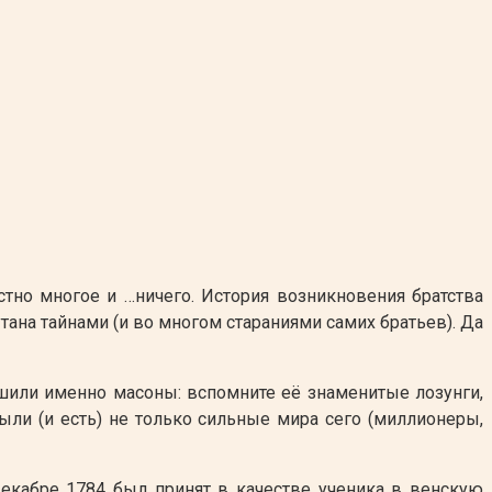
стно многое и …ничего. История возникновения братства
ана тайнами (и во многом стараниями самих братьев). Да
шили именно масоны: вспомните её знаменитые лозунги,
ыли (и есть) не только сильные мира сего (миллионеры,
 декабре 1784 был принят в качестве ученика в венскую