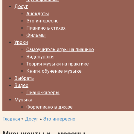
Досуг
Анекдоты
Это интересно
Пианино в стихах
Фильмы
Уроки
Самоучитель игры на пианино
Видеоуроки
Теория музыки на практике
Книги: обучение музыке
Выбрать
Видео
Пиано-каверы
Музыка
Фортепиано в джазе
Главная
»
Досуг
»
Это интересно
Музыканты и… масоны