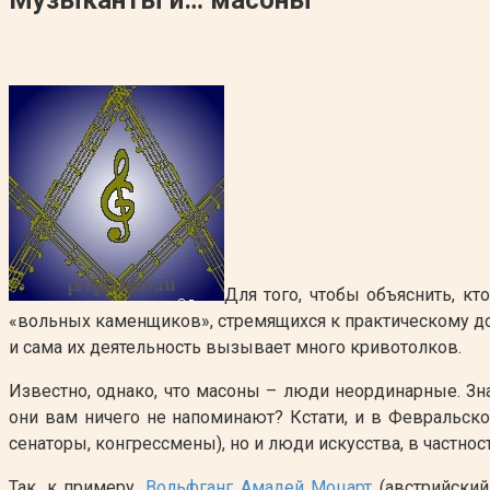
Для того, чтобы объяснить, кт
«вольных каменщиков», стремящихся к практическому дос
и сама их деятельность вызывает много кривотолков.
Известно, однако, что масоны – люди неординарные. З
они вам ничего не напоминают? Кстати, и в Февральско
сенаторы, конгрессмены), но и люди искусства, в частно
Так, к примеру,
Вольфганг Амадей Моцарт
(австрийский