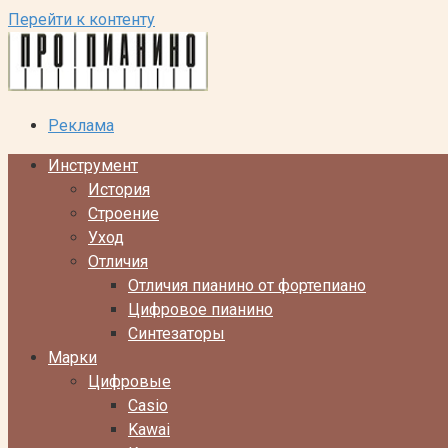
Перейти к контенту
Реклама
Инструмент
История
Строение
Уход
Отличия
Отличия пианино от фортепиано
Цифровое пианино
Синтезаторы
Марки
Цифровые
Casio
Kawai