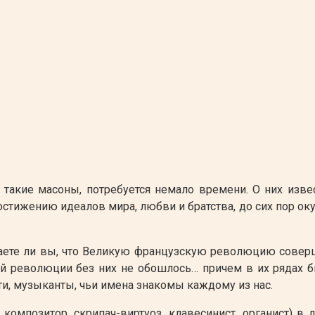
о такие масоны, потребуется немало времени. О них изве
тижению идеалов мира, любви и братства, до сих пор окут
наете ли вы, что Великую французскую революцию совер
й революции без них не обошлось… причем в их рядах б
сти, музыканты, чьи имена знакомы каждому из нас.
 композитор, скрипач-виртуоз, клавесинист, органист) в