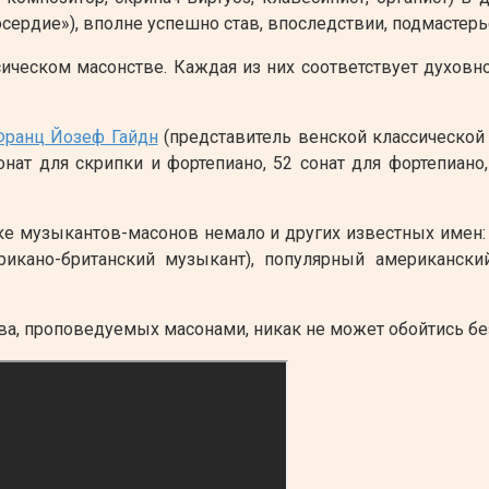
осердие»), вполне успешно став, впоследствии, подмастерь
сическом масонстве. Каждая из них соответствует духов
Франц Йозеф Гайдн
(представитель венской классической
нат для скрипки и фортепиано, 52 сонат для фортепиано
ске музыкантов-масонов немало и других известных имен
ерикано-британский музыкант), популярный американск
тва, проповедуемых масонами, никак не может обойтись б