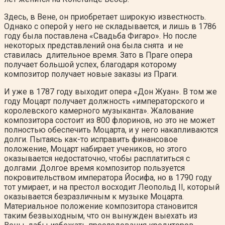
Здесь, в Вене, он приобретает широкую известность.
Однако с оперой у него не складывается, и лишь в 1786
году была поставлена «Свадьба Фигаро». Но после
некоторых представлений она была снята и не
ставилась длительное время. Зато в Праге опера
получает большой успех, благодаря которому
композитор получает новые заказы из Праги.
И уже в 1787 году выходит опера «Дон Жуан». В том же
году Моцарт получает должность «императорского и
королевского камерного музыканта». Жалование
композитора состоит из 800 флоринов, но это не может
полностью обеспечить Моцарта, и у него накапливаются
долги. Пытаясь как-то исправить финансовое
положение, Моцарт набирает учеников, но этого
оказывается недостаточно, чтобы расплатиться с
долгами. Долгое время композитор пользуется
покровительством императора Йосифа, но в 1790 году
тот умирает, и на престол восходит Леопольд II, который
оказывается безразличным к музыке Моцарта.
Материальное положение композитора становится
таким безвыходным, что он вынужден выехать из