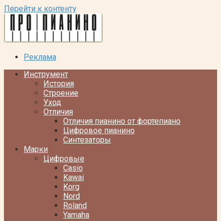
Перейти к контенту
Реклама
Инструмент
История
Строение
Уход
Отличия
Отличия пианино от фортепиано
Цифровое пианино
Синтезаторы
Марки
Цифровые
Casio
Kawai
Korg
Nord
Roland
Yamaha