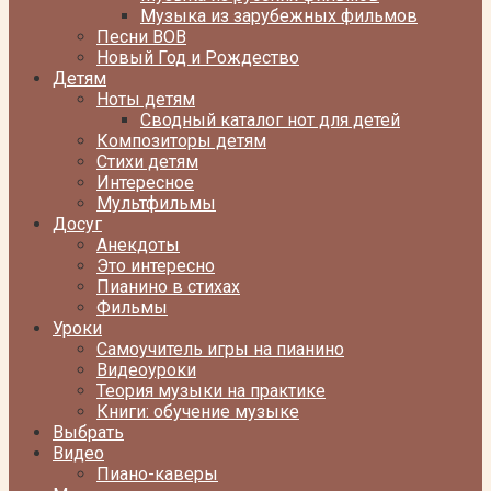
Музыка из зарубежных фильмов
Песни ВОВ
Новый Год и Рождество
Детям
Ноты детям
Сводный каталог нот для детей
Композиторы детям
Стихи детям
Интересное
Мультфильмы
Досуг
Анекдоты
Это интересно
Пианино в стихах
Фильмы
Уроки
Самоучитель игры на пианино
Видеоуроки
Теория музыки на практике
Книги: обучение музыке
Выбрать
Видео
Пиано-каверы