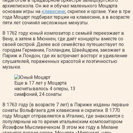
педагогом в придворном оркестре зальцбургского
архиепископа. Он же и обучал маленького Моцарта
основам игры на
клавесине
, скрипке и органе. Уже в три
года Моцарт подбирал терции на клавесине, а в возрасте
пяти лет сочинял несложные менуэты.
В 1762 году юный композитор с семьёй переезжает в
Вену, а затем в Мюнхен, где даёт концерты вместе со
своей сестрой. Далее всё семейство путешествует по
городам Германии, Голландии, Швейцарии, заезжает в
Париж и Лондон, где их встречает восторг и удивление
слушателей, пораженных красотой и поэтичностью
музыки.
Еще в 17 лет у Моцарта
насчитывалось 4 оперы, 13
симфоний, 24 сонаты
В 1763 году (в возрасте 7 лет) в Париже изданы первые
сонаты Вольфганга для клавесина и скрипки. В 1770
году Моцарт отправляется в Италию, где знакомится с
популярным на то время итальянским композитором
Йозефом Мысливечеком. В этом же году в Милане
ставится первая опера Моцарта «Митридат, царь