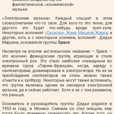
фантастической, «космической»
музыки
«Электронная музыка». Каждый слышит в этом
словосочетании что-то свое. Для кого-то это техно, для
другого это будет что-нибудь вроде трип-хопа.
Некоторые вспомнят
«Оксиген» Жана Мишеля Жарра
, а
другие, хоть и с некоторым усилием, вспомнят Дидье
Маруани, основателя группы
Space
.
Несмотря на вполне англоязычное название — Space —
это исконно французская группа, играющая в стиле
электронный рок. Это стало наиболее очевидным во
времена туров «Париж-Франция», когда, наряду с
синтезаторами, доминировала и электрогитара. Но из-за
преобладания синтезаторов ее стиль можно также
отнести и к synthpop. Некоторые могут также вспомнить,
что группа являлась одним из пионеров электронной
музыки, да и сейчас работает. Хотя и не с тем размахом,
что раньше.
Основатель и руководитель группы Дидье родился в
1953-м году, в Монако. Сначала он стал певцом, ему
тогда было примерно семнадцать лет. Кроме того, он