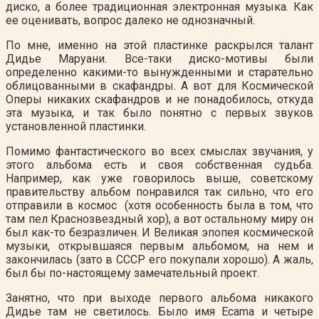
диско, а более традиционная электронная музыка. Как
ее оценивать, вопрос далеко не однозначный.
По мне, именно на этой пластинке раскрылся талант
Дидье Маруани. Все-таки диско-мотивы были
определенно какими-то вынужденными и старательно
облицованными в скафандры. А вот для Космической
Оперы никаких скафандров и не понадобилось, откуда
эта музыка, и так было понятно с первых звуков
установленной пластинки.
Помимо фантастического во всех смыслах звучания, у
этого альбома есть и своя собственная судьба.
Например, как уже говорилось выше, советскому
правительству альбом понравился так сильно, что его
отправили в космос (хотя особенность была в том, что
там пел Краснозвездный хор), а вот остальному миру он
был как-то безразличен. И Великая эпопея космической
музыки, открывшаяся первым альбомом, на нем и
закончилась (зато в СССР его покупали хорошо). А жаль,
был бы по-настоящему замечательный проект.
Занятно, что при выходе первого альбома никакого
Дидье там не светилось. Было имя Ecama и четыре