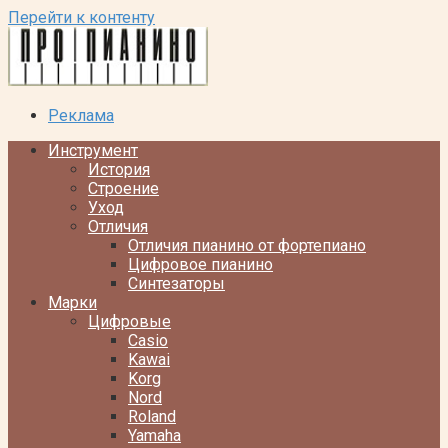
Перейти к контенту
Реклама
Инструмент
История
Строение
Уход
Отличия
Отличия пианино от фортепиано
Цифровое пианино
Синтезаторы
Марки
Цифровые
Casio
Kawai
Korg
Nord
Roland
Yamaha