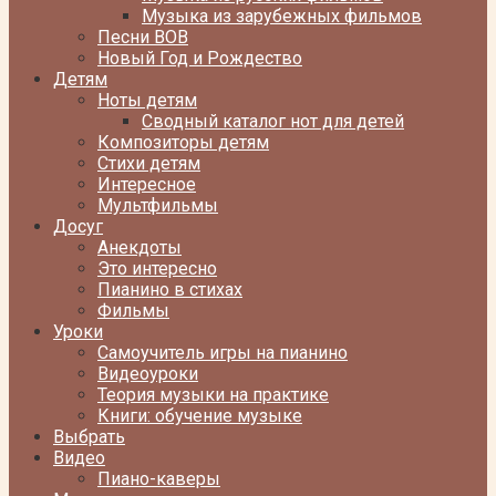
Музыка из зарубежных фильмов
Песни ВОВ
Новый Год и Рождество
Детям
Ноты детям
Сводный каталог нот для детей
Композиторы детям
Стихи детям
Интересное
Мультфильмы
Досуг
Анекдоты
Это интересно
Пианино в стихах
Фильмы
Уроки
Самоучитель игры на пианино
Видеоуроки
Теория музыки на практике
Книги: обучение музыке
Выбрать
Видео
Пиано-каверы