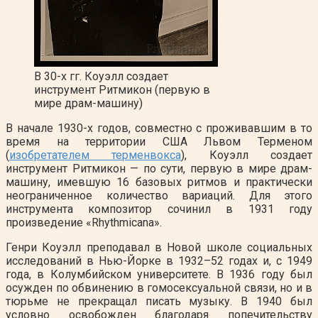
В 30-х гг. Коуэлл создает
инструмент Ритмикон (первую в
мире драм-машину)
В начале 1930-х годов, совместно с проживавшим в то
время на территории США Львом Терменом
(
изобретателем терменвокса
), Коуэлл создает
инструмент Ритмикон — по сути, первую в мире драм-
машину, имевшую 16 базовых ритмов и практически
неограниченное количество вариаций. Для этого
инструмента композитор сочинил в 1931 году
произведение «Rhythmicana».
Генри Коуэлл преподавал в Новой школе социальных
исследований в Нью-Йорке в 1932–52 годах и, с 1949
года, в Колумбийском университете. В 1936 году был
осужден по обвинению в гомосексуальной связи, но и в
тюрьме не прекращал писать музыку. В 1940 был
условно освобожден благодаря попечительству