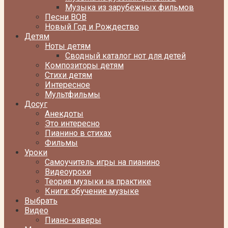
Музыка из зарубежных фильмов
Песни ВОВ
Новый Год и Рождество
Детям
Ноты детям
Сводный каталог нот для детей
Композиторы детям
Стихи детям
Интересное
Мультфильмы
Досуг
Анекдоты
Это интересно
Пианино в стихах
Фильмы
Уроки
Самоучитель игры на пианино
Видеоуроки
Теория музыки на практике
Книги: обучение музыке
Выбрать
Видео
Пиано-каверы