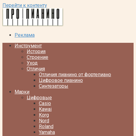
Перейти к контенту
Реклама
Инструмент
История
Строение
Уход
Отличия
Отличия пианино от фортепиано
Цифровое пианино
Синтезаторы
Марки
Цифровые
Casio
Kawai
Korg
Nord
Roland
Yamaha