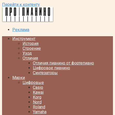
Перейти к контенту
Реклама
Инструмент
История
Строение
Уход
Отличия
Отличия пианино от фортепиано
Цифровое пианино
Синтезаторы
Марки
Цифровые
Casio
Kawai
Korg
Nord
Roland
Yamaha