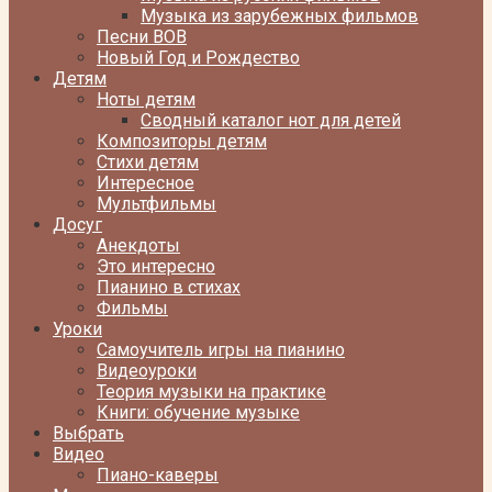
Музыка из зарубежных фильмов
Песни ВОВ
Новый Год и Рождество
Детям
Ноты детям
Сводный каталог нот для детей
Композиторы детям
Стихи детям
Интересное
Мультфильмы
Досуг
Анекдоты
Это интересно
Пианино в стихах
Фильмы
Уроки
Самоучитель игры на пианино
Видеоуроки
Теория музыки на практике
Книги: обучение музыке
Выбрать
Видео
Пиано-каверы