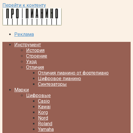
Перейти к контенту
Реклама
Инструмент
История
Строение
Уход
Отличия
Отличия пианино от фортепиано
Цифровое пианино
Синтезаторы
Марки
Цифровые
Casio
Kawai
Korg
Nord
Roland
Yamaha