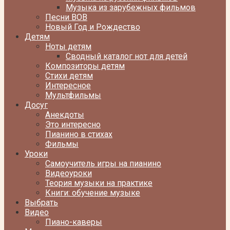
Музыка из зарубежных фильмов
Песни ВОВ
Новый Год и Рождество
Детям
Ноты детям
Сводный каталог нот для детей
Композиторы детям
Стихи детям
Интересное
Мультфильмы
Досуг
Анекдоты
Это интересно
Пианино в стихах
Фильмы
Уроки
Самоучитель игры на пианино
Видеоуроки
Теория музыки на практике
Книги: обучение музыке
Выбрать
Видео
Пиано-каверы