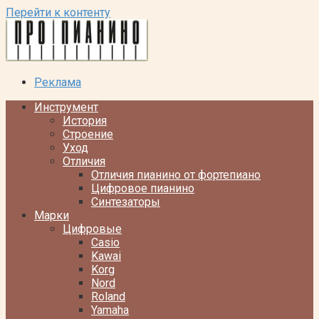
Перейти к контенту
Реклама
Инструмент
История
Строение
Уход
Отличия
Отличия пианино от фортепиано
Цифровое пианино
Синтезаторы
Марки
Цифровые
Casio
Kawai
Korg
Nord
Roland
Yamaha