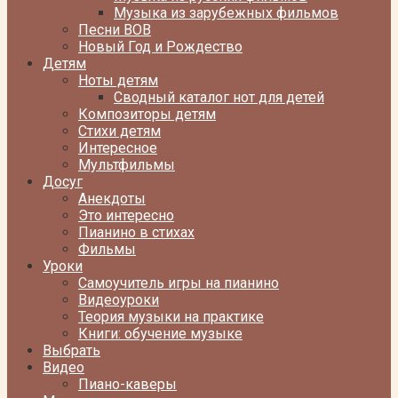
Музыка из зарубежных фильмов
Песни ВОВ
Новый Год и Рождество
Детям
Ноты детям
Сводный каталог нот для детей
Композиторы детям
Стихи детям
Интересное
Мультфильмы
Досуг
Анекдоты
Это интересно
Пианино в стихах
Фильмы
Уроки
Самоучитель игры на пианино
Видеоуроки
Теория музыки на практике
Книги: обучение музыке
Выбрать
Видео
Пиано-каверы