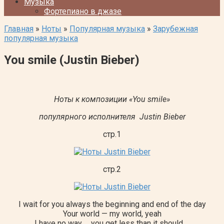
Музыка
Фортепиано в джазе
Главная
»
Ноты
»
Популярная музыка
»
Зарубежная
популярная музыка
You smile (Justin Bieber)
Ноты к композиции «You smile»
популярного исполнителя Justin Bieber
стр.1
стр.2
I wait for you always the beginning and end of the day
Your world — my world, yeah
I have no way … you get less than it should …