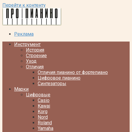
Перейти к контенту
Реклама
Инструмент
История
Строение
Уход
Отличия
Отличия пианино от фортепиано
Цифровое пианино
Синтезаторы
Марки
Цифровые
Casio
Kawai
Korg
Nord
Roland
Yamaha