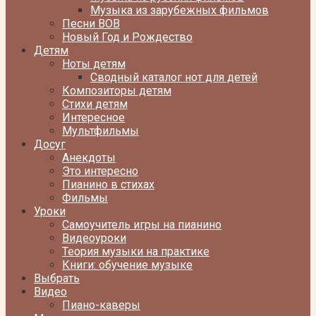
Музыка из зарубежных фильмов
Песни ВОВ
Новый Год и Рождество
Детям
Ноты детям
Сводный каталог нот для детей
Композиторы детям
Стихи детям
Интересное
Мультфильмы
Досуг
Анекдоты
Это интересно
Пианино в стихах
Фильмы
Уроки
Самоучитель игры на пианино
Видеоуроки
Теория музыки на практике
Книги: обучение музыке
Выбрать
Видео
Пиано-каверы