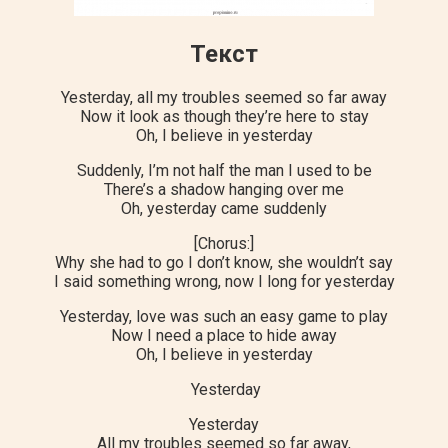
Текст
Yesterday, all my troubles seemed so far away
Now it look as though they’re here to stay
Oh, I believe in yesterday
Suddenly, I’m not half the man I used to be
There’s a shadow hanging over me
Oh, yesterday came suddenly
[Chorus:]
Why she had to go I don’t know, she wouldn’t say
I said something wrong, now I long for yesterday
Yesterday, love was such an easy game to play
Now I need a place to hide away
Oh, I believe in yesterday
Yesterday
Yesterday
All my troubles seemed so far away,