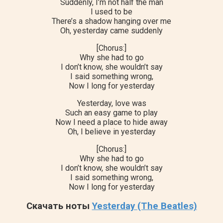
Suddenly, I’m not half the man
I used to be
There’s a shadow hanging over me
Oh, yesterday came suddenly
[Chorus:]
Why she had to go
I don’t know, she wouldn’t say
I said something wrong,
Now I long for yesterday
Yesterday, love was
Such an easy game to play
Now I need a place to hide away
Oh, I believe in yesterday
[Chorus:]
Why she had to go
I don’t know, she wouldn’t say
I said something wrong,
Now I long for yesterday
Скачать ноты
Yesterday (The Beatles)