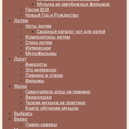
Музыка из зарубежных фильмов
Песни ВОВ
Новый Год и Рождество
Детям
Ноты детям
Сводный каталог нот для детей
Композиторы детям
Стихи детям
Интересное
Мультфильмы
Досуг
Анекдоты
Это интересно
Пианино в стихах
Фильмы
Уроки
Самоучитель игры на пианино
Видеоуроки
Теория музыки на практике
Книги: обучение музыке
Выбрать
Видео
Пиано-каверы