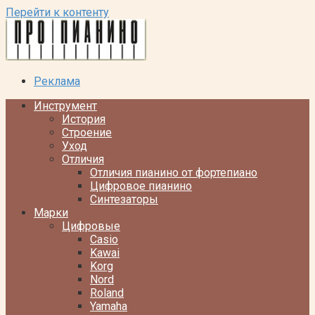
Перейти к контенту
Реклама
Инструмент
История
Строение
Уход
Отличия
Отличия пианино от фортепиано
Цифровое пианино
Синтезаторы
Марки
Цифровые
Casio
Kawai
Korg
Nord
Roland
Yamaha