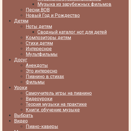
Музыка из зарубежных фильмов
Песни ВОВ
Новый Год и Рождество
Детям
Ноты детям
Сводный каталог нот для детей
Композиторы детям
Стихи детям
Интересное
Мультфильмы
Досуг
Анекдоты
Это интересно
Пианино в стихах
Фильмы
Уроки
Самоучитель игры на пианино
Видеоуроки
Теория музыки на практике
Книги: обучение музыке
Выбрать
Видео
Пиано-каверы