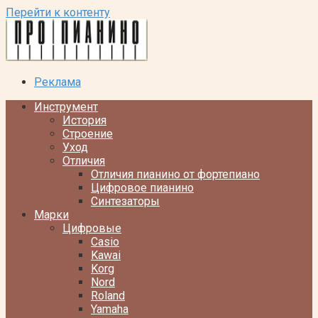
Перейти к контенту
Реклама
Инструмент
История
Строение
Уход
Отличия
Отличия пианино от фортепиано
Цифровое пианино
Синтезаторы
Марки
Цифровые
Casio
Kawai
Korg
Nord
Roland
Yamaha