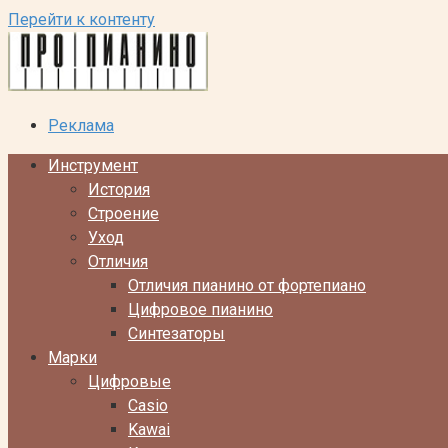
Перейти к контенту
Реклама
Инструмент
История
Строение
Уход
Отличия
Отличия пианино от фортепиано
Цифровое пианино
Синтезаторы
Марки
Цифровые
Casio
Kawai