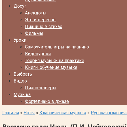
Досуг
Анекдоты
Это интересно
Пианино в стихах
Фильмы
Уроки
Самоучитель игры на пианино
Видеоуроки
Теория музыки на практике
Книги: обучение музыке
Выбрать
Видео
Пиано-каверы
Музыка
Фортепиано в джазе
Главная
»
Ноты
»
Классическая музыка
»
Русская классич
Времена года: Июль (П.И. Чайковский