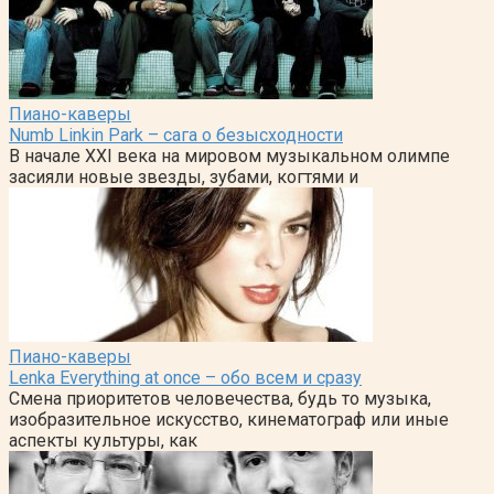
Пиано-каверы
Numb Linkin Park – сага о безысходности
В начале XXI века на мировом музыкальном олимпе
засияли новые звезды, зубами, когтями и
Пиано-каверы
Lenka Everything at once – обо всем и сразу
Смена приоритетов человечества, будь то музыка,
изобразительное искусство, кинематограф или иные
аспекты культуры, как