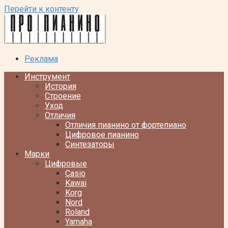
Перейти к контенту
Реклама
Инструмент
История
Строение
Уход
Отличия
Отличия пианино от фортепиано
Цифровое пианино
Синтезаторы
Марки
Цифровые
Casio
Kawai
Korg
Nord
Roland
Yamaha