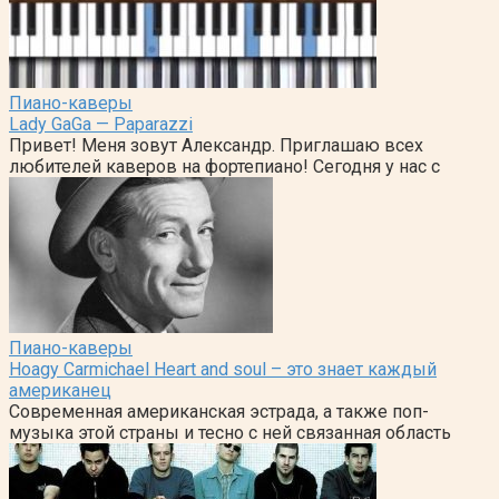
Пиано-каверы
Lady GaGa — Paparazzi
Привет! Меня зовут Александр. Приглашаю всех
любителей каверов на фортепиано! Сегодня у нас с
Пиано-каверы
Hoagy Carmichael Heart and soul – это знает каждый
американец
Современная американская эстрада, а также поп-
музыка этой страны и тесно с ней связанная область