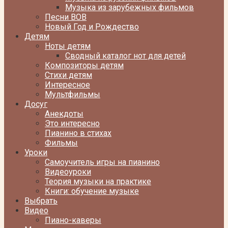
Музыка из зарубежных фильмов
Песни ВОВ
Новый Год и Рождество
Детям
Ноты детям
Сводный каталог нот для детей
Композиторы детям
Стихи детям
Интересное
Мультфильмы
Досуг
Анекдоты
Это интересно
Пианино в стихах
Фильмы
Уроки
Самоучитель игры на пианино
Видеоуроки
Теория музыки на практике
Книги: обучение музыке
Выбрать
Видео
Пиано-каверы