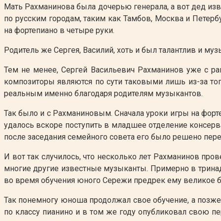
Мать Рахманинова была дочерью генерала, а вот дед из
по русским городам, таким как Тамбов, Москва и Петерб
на фортепиано в четыре руки.
Родитель же Сергея, Василий, хоть и был талантлив и муз
Тем не менее, Сергей Васильевич Рахманинов уже с ра
композиторы являются по сути таковыми лишь из-за того
реальным именно благодаря родителям музыкантов.
Так было и с Рахманиновым. Сначала уроки игры на форт
удалось вскоре поступить в младшее отделение консерват
после заседания семейного совета его было решено пер
И вот так случилось, что несколько лет Рахманинов про
многие другие известные музыканты. Примерно в трина
во время обучения юного Сережи предрек ему великое 
Так понемногу юноша продолжал свое обучение, а позже 
по классу пианино и в том же году опубликовал свою п