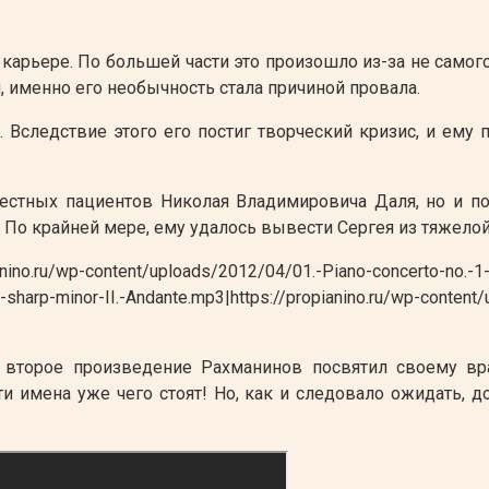
 карьере. По большей части это произошло из-за не самог
 именно его необычность стала причиной провала.
Вследствие этого его постиг творческий кризис, и ему
естных пациентов Николая Владимировича Даля, но и по
 По крайней мере, ему удалось вывести Сергея из тяжелой
ntent/uploads/2012/04/01.-Piano-concerto-no.-1-op.-1-in
-sharp-minor-II.-Andante.mp3|https://propianino.ru/wp-content
 второе произведение Рахманинов посвятил своему вр
ти имена уже чего стоят! Но, как и следовало ожидать, д