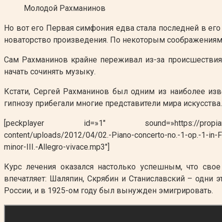
Молодой Рахманинов
Но вот его Первая симфония едва стала последней в его
новаторство произведения. По некоторым соображениям,
Сам Рахманинов крайне переживал из-за происшествия. 
начать сочинять музыку.
Кстати, Сергей Рахманинов был одним из наиболее изв
гипнозу прибегали многие представители мира искусства.
[peckplayer id=»1″ sound=»https://propianino.ru/wp-co
content/uploads/2012/04/02.-Piano-concerto-no.-1-op.-1-in-F
minor-III.-Allegro-vivace.mp3″]
Курс лечения оказался настолько успешным, что свое
впечатляет: Шаляпин, Скрябин и Станиславский – одни э
России, и в 1925-ом году был вынужден эмигрировать.