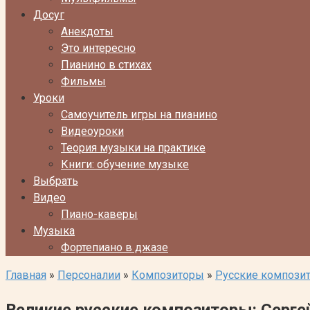
Досуг
Анекдоты
Это интересно
Пианино в стихах
Фильмы
Уроки
Самоучитель игры на пианино
Видеоуроки
Теория музыки на практике
Книги: обучение музыке
Выбрать
Видео
Пиано-каверы
Музыка
Фортепиано в джазе
Главная
»
Персоналии
»
Композиторы
»
Русские компози
Великие русские композиторы: Сергей