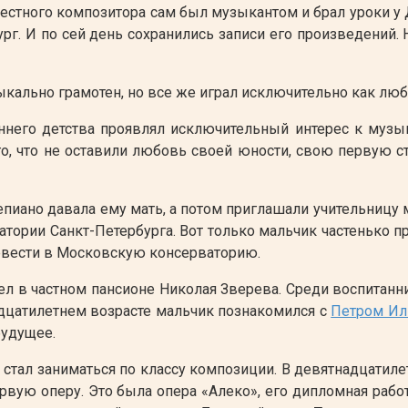
вестного композитора сам был музыкантом и брал уроки у
ург. И по сей день сохранились записи его произведений
ыкально грамотен, но все же играл исключительно как люби
ннего детства проявлял исключительный интерес к музы
, что не оставили любовь своей юности, свою первую стр
епиано давала ему мать, а потом приглашали учительниц
ории Санкт-Петербурга. Вот только мальчик частенько про
евести в Московскую консерваторию.
вел в частном пансионе Николая Зверева. Среди воспитан
дцатилетнем возрасте мальчик познакомился с
Петром Ил
будущее.
стал заниматься по классу композиции. В девятнадцатил
ервую оперу. Это была опера «Алеко», его дипломная раб