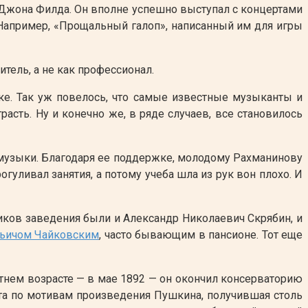
 Джона Филда. Он вполне успешно выступал с концертами
. Например, «Прощальный галоп», написанный им для игры
тель, а не как профессионал.
ке. Так уж повелось, что самые известные музыканты и
асть. Ну и конечно же, в ряде случаев, все становилось
у музыки. Благодаря ее поддержке, молодому Рахманинову
гуливал занятия, а потому учеба шла из рук вон плохо. И
ников заведения были и Александр Николаевич Скрябин, и
ьичом Чайковским
, часто бывающим в пансионе. Тот еще
етнем возрасте — в мае 1892 — он окончил консерваторию
ота по мотивам произведения Пушкина, получившая столь