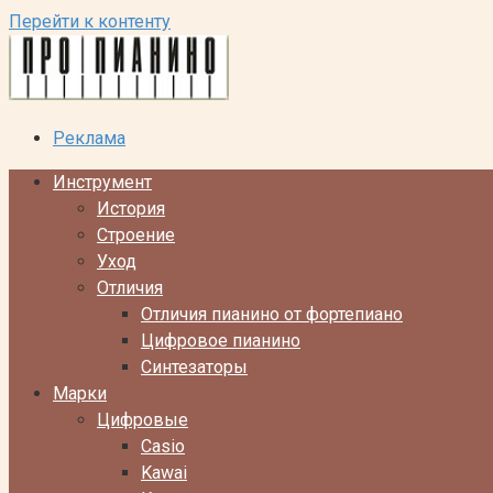
Перейти к контенту
Реклама
Инструмент
История
Строение
Уход
Отличия
Отличия пианино от фортепиано
Цифровое пианино
Синтезаторы
Марки
Цифровые
Casio
Kawai