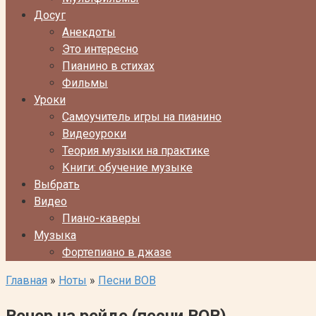
Досуг
Анекдоты
Это интересно
Пианино в стихах
Фильмы
Уроки
Самоучитель игры на пианино
Видеоуроки
Теория музыки на практике
Книги: обучение музыке
Выбрать
Видео
Пиано-каверы
Музыка
Фортепиано в джазе
Главная
»
Ноты
»
Песни ВОВ
Вечер на рейде (песни ВОВ)