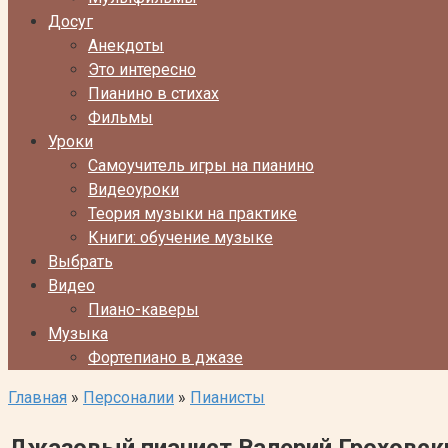
Досуг
Анекдоты
Это интересно
Пианино в стихах
Фильмы
Уроки
Самоучитель игры на пианино
Видеоуроки
Теория музыки на практике
Книги: обучение музыке
Выбрать
Видео
Пиано-каверы
Музыка
Фортепиано в джазе
Главная
»
Персоналии
»
Пианисты
Джазовый пианист Валерий Гроховск