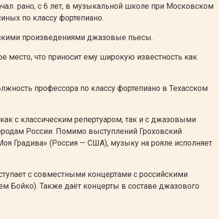
ачал рано, с 6 лет, в музыкальной школе при Московском
иных по классу фортепиано.
ическими произведениями джазовые пьесы.
ое место, что приносит ему широкую известность как
должность профессора по классу фортепиано в Техасском
 как с классическим репертуаром, так и с джазовыми
городам России. Помимо выступлений Гроховский
Моя Градива» (Россия — США), музыку на рояле исполняет
ыступает с совместными концертами с российскими
 Бойко). Также даёт концерты в составе джазового