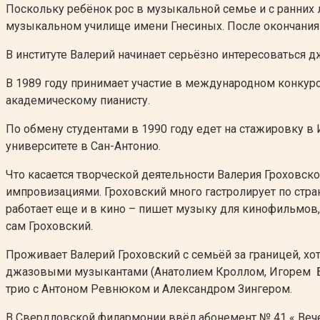
Поскольку ребёнок рос в музыкальной семье и с ранних 
музыкальном училище имени Гнесиных. После окончания ш
В институте Валерий начинает серьёзно интересоваться 
В 1989 году принимает участие в международном конкурс
академическому пианисту.
По обмену студентами в 1990 году едет на стажировку в 
университете в Сан-Антонио.
Что касается творческой деятельности Валерия Гроховско
импровизациями. Гроховский много гастролирует по стр
работает еще и в кино – пишет музыку для кинофильмов, 
сам Гроховский.
Проживает Валерий Гроховский с семьёй за границей, хо
джазовыми музыкантами (Анатолием Кроллом, Игорем Бу
трио с Антоном Ревнюком и Александром Зингером.
В Свердловской филармонии ввёл абонемент № 41 « Вече