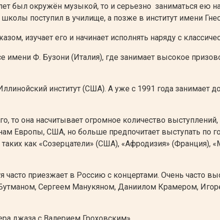
лет был окружён музыкой, то и серьезно заниматься ею н
колы поступил в училище, а позже в институт имени Гнес
джазом, изучает его и начинает исполнять наряду с класс
е имени Ф. Бузони (Италия), где занимает высокое призов
Иллинойский институт (США). А уже с 1991 года занимает 
го, то она насчитывает огромное количество выступлений,
анам Европы, США, но больше предпочитает выступать по 
таких как «Созерцатели» (США), «Афродизия» (Франция), «
тя часто приезжает в Россию с концертами. Очень часто в
тманом, Сергеем Манукяном, Даниилом Крамером, Игорем
ра джаза с Валерием Гроховским».