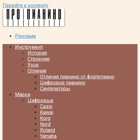
Перейти к контенту
Реклама
Инструмент
История
Строение
Уход
Отличия
Отличия пианино от фортепиано
Цифровое пианино
Синтезаторы
Марки
Цифровые
Casio
Kawai
Korg
Nord
Roland
Yamaha