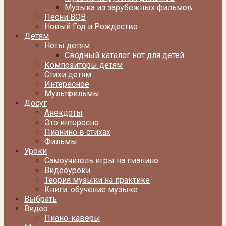
Музыка из зарубежных фильмов
Песни ВОВ
Новый Год и Рождество
Детям
Ноты детям
Сводный каталог нот для детей
Композиторы детям
Стихи детям
Интересное
Мультфильмы
Досуг
Анекдоты
Это интересно
Пианино в стихах
Фильмы
Уроки
Самоучитель игры на пианино
Видеоуроки
Теория музыки на практике
Книги: обучение музыке
Выбрать
Видео
Пиано-каверы