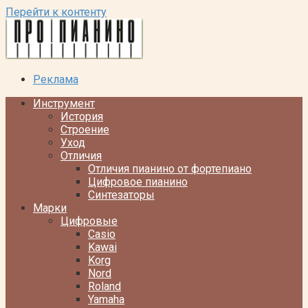
Перейти к контенту
Реклама
Инструмент
История
Строение
Уход
Отличия
Отличия пианино от фортепиано
Цифровое пианино
Синтезаторы
Марки
Цифровые
Casio
Kawai
Korg
Nord
Roland
Yamaha