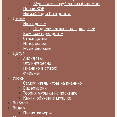
Музыка из зарубежных фильмов
Песни ВОВ
Новый Год и Рождество
Детям
Ноты детям
Сводный каталог нот для детей
Композиторы детям
Стихи детям
Интересное
Мультфильмы
Досуг
Анекдоты
Это интересно
Пианино в стихах
Фильмы
Уроки
Самоучитель игры на пианино
Видеоуроки
Теория музыки на практике
Книги: обучение музыке
Выбрать
Видео
Пиано-каверы