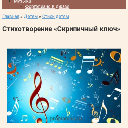
Музыка
Фортепиано в джазе
Главная
»
Детям
»
Стихи детям
Стихотворение «Скрипичный ключ»