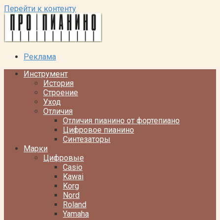
Перейти к контенту
Реклама
Инструмент
История
Строение
Уход
Отличия
Отличия пианино от фортепиано
Цифровое пианино
Синтезаторы
Марки
Цифровые
Casio
Kawai
Korg
Nord
Roland
Yamaha