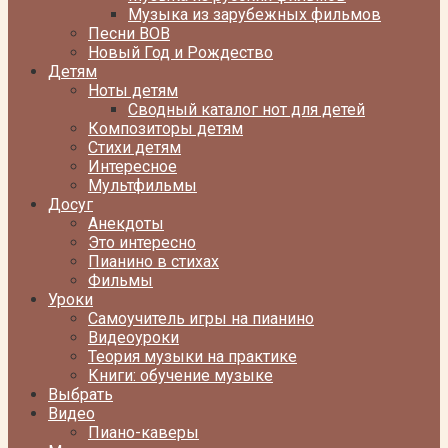
Музыка из зарубежных фильмов
Песни ВОВ
Новый Год и Рождество
Детям
Ноты детям
Сводный каталог нот для детей
Композиторы детям
Стихи детям
Интересное
Мультфильмы
Досуг
Анекдоты
Это интересно
Пианино в стихах
Фильмы
Уроки
Самоучитель игры на пианино
Видеоуроки
Теория музыки на практике
Книги: обучение музыке
Выбрать
Видео
Пиано-каверы