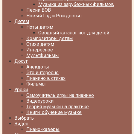
Музыка из зарубежных фильмов
Песни ВОВ
Новый Год и Рождество
Детям
Ноты детям
Сводный каталог нот для детей
Композиторы детям
Стихи детям
Интересное
Мультфильмы
Досуг
Анекдоты
Это интересно
Пианино в стихах
Фильмы
Уроки
Самоучитель игры на пианино
Видеоуроки
Теория музыки на практике
Книги: обучение музыке
Выбрать
Видео
Пиано-каверы