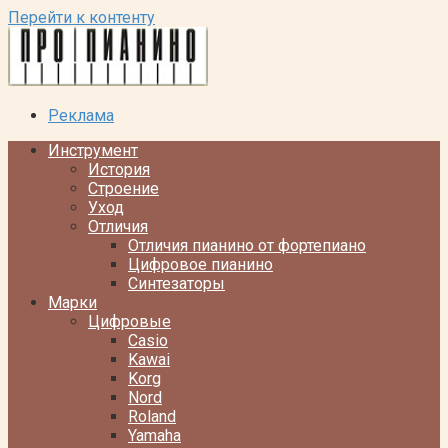
Перейти к контенту
Реклама
Инструмент
История
Строение
Уход
Отличия
Отличия пианино от фортепиано
Цифровое пианино
Синтезаторы
Марки
Цифровые
Casio
Kawai
Korg
Nord
Roland
Yamaha