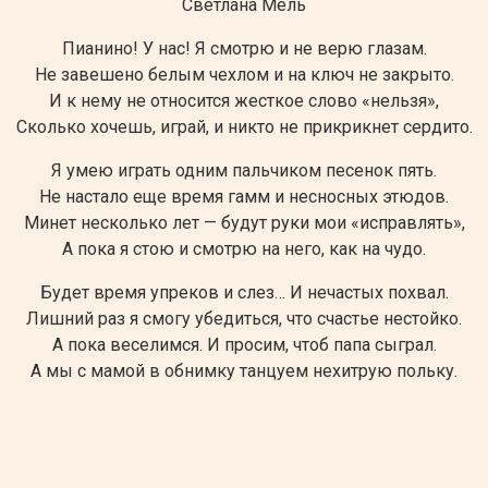
Светлана Мель
Пианино! У нас! Я смотрю и не верю глазам.
Не завешено белым чехлом и на ключ не закрыто.
И к нему не относится жесткое слово «нельзя»,
Сколько хочешь, играй, и никто не прикрикнет сердито.
Я умею играть одним пальчиком песенок пять.
Не настало еще время гамм и несносных этюдов.
Минет несколько лет — будут руки мои «исправлять»,
А пока я стою и смотрю на него, как на чудо.
Будет время упреков и слез… И нечастых похвал.
Лишний раз я смогу убедиться, что счастье нестойко.
А пока веселимся. И просим, чтоб папа сыграл.
А мы с мамой в обнимку танцуем нехитрую польку.