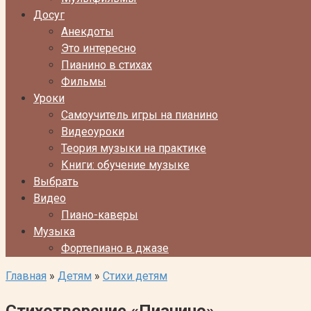
Досуг
Анекдоты
Это интересно
Пианино в стихах
Фильмы
Уроки
Самоучитель игры на пианино
Видеоуроки
Теория музыки на практике
Книги: обучение музыке
Выбрать
Видео
Пиано-каверы
Музыка
Фортепиано в джазе
Главная
»
Детям
»
Стихи детям
Стихотворение «Пианино»