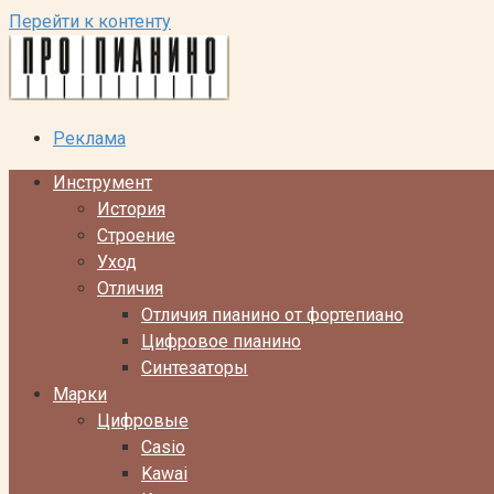
Перейти к контенту
Реклама
Инструмент
История
Строение
Уход
Отличия
Отличия пианино от фортепиано
Цифровое пианино
Синтезаторы
Марки
Цифровые
Casio
Kawai