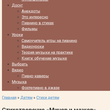
Досуг
Анекдоты
Это интересно
Пианино в стихах
Фильмы
Уроки
Самоучитель игры на пианино
Видеоуроки
Теория музыки на практике
Книги: обучение музыке
Выбрать
Видео
Пиано-каверы
Музыка
Фортепиано в джазе
Главная
»
Детям
»
Стихи детям
Стихотворение «Минор и мажор»