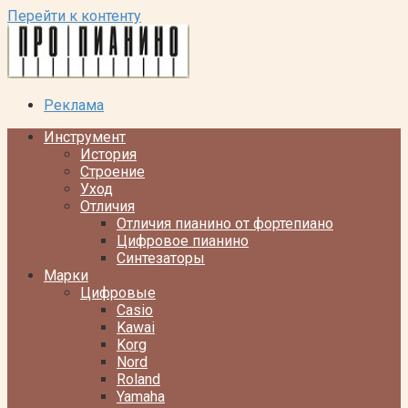
Перейти к контенту
Реклама
Инструмент
История
Строение
Уход
Отличия
Отличия пианино от фортепиано
Цифровое пианино
Синтезаторы
Марки
Цифровые
Casio
Kawai
Korg
Nord
Roland
Yamaha