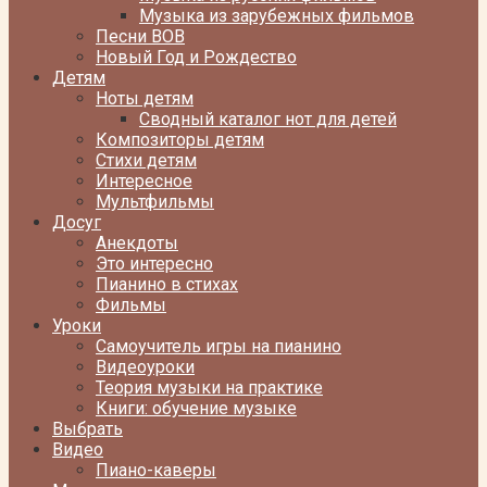
Музыка из зарубежных фильмов
Песни ВОВ
Новый Год и Рождество
Детям
Ноты детям
Сводный каталог нот для детей
Композиторы детям
Стихи детям
Интересное
Мультфильмы
Досуг
Анекдоты
Это интересно
Пианино в стихах
Фильмы
Уроки
Самоучитель игры на пианино
Видеоуроки
Теория музыки на практике
Книги: обучение музыке
Выбрать
Видео
Пиано-каверы