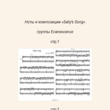
Ноты к композиции «Sally’s Song»
группы Evanescence
стр.1
стр.2