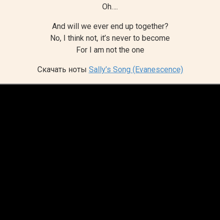
Oh….
And will we ever end up together?
No, I think not, it’s never to become
For I am not the one
Скачать ноты
Sally’s Song (Evanescence)