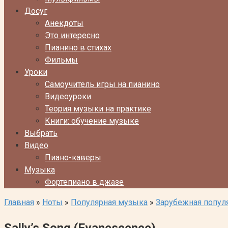
Досуг
Анекдоты
Это интересно
Пианино в стихах
Фильмы
Уроки
Самоучитель игры на пианино
Видеоуроки
Теория музыки на практике
Книги: обучение музыке
Выбрать
Видео
Пиано-каверы
Музыка
Фортепиано в джазе
Главная
»
Ноты
»
Популярная музыка
»
Зарубежная попул
Sally’s Song (Evanescence)