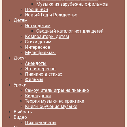
Музыка из зарубежных фильмов
Песни ВОВ
Новый Год и Рождество
Детям
Ноты детям
Сводный каталог нот для детей
Композиторы детям
Стихи детям
Интересное
Мультфильмы
Досуг
Анекдоты
Это интересно
Пианино в стихах
Фильмы
Уроки
Самоучитель игры на пианино
Видеоуроки
Теория музыки на практике
Книги: обучение музыке
Выбрать
Видео
Пиано-каверы