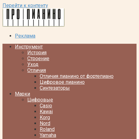
Перейти к контенту
Реклама
Инструмент
История
Строение
Уход
Отличия
Отличия пианино от фортепиано
Цифровое пианино
Синтезаторы
Марки
Цифровые
Casio
Kawai
Korg
Nord
Roland
Yamaha