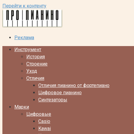
Перейти к контенту
Реклама
Инструмент
История
Строение
Уход
Отличия
Отличия пианино от фортепиано
Цифровое пианино
Синтезаторы
Марки
Цифровые
Casio
Kawai