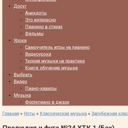
Досуг
Анекдоты
Это интересно
Пианино в стихах
Фильмы
Уроки
Самоучитель игры на пианино
Видеоуроки
Теория музыки на практике
Книги: обучение музыке
Выбрать
Видео
Пиано-каверы
Музыка
Фортепиано в джазе
Главная
»
Ноты
»
Классическая музыка
»
Зарубежная кла
Прелюдия и фуга №24 ХТК 1 (Бах)