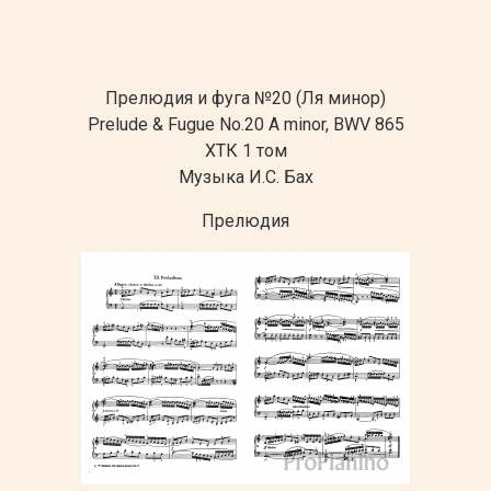
Прелюдия и фуга №20 (Ля минор)
Prelude & Fugue No.20
A minor
, BWV 865
ХТК 1 том
Музыка И.С. Бах
Прелюдия