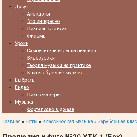
Досуг
Анекдоты
Это интересно
Пианино в стихах
Фильмы
Уроки
Самоучитель игры на пианино
Видеоуроки
Теория музыки на практике
Книги: обучение музыке
Выбрать
Видео
Пиано-каверы
Музыка
Фортепиано в джазе
Главная
»
Ноты
»
Классическая музыка
»
Зарубежная кла
Прелюдия и фуга №20 ХТК 1 (Бах)