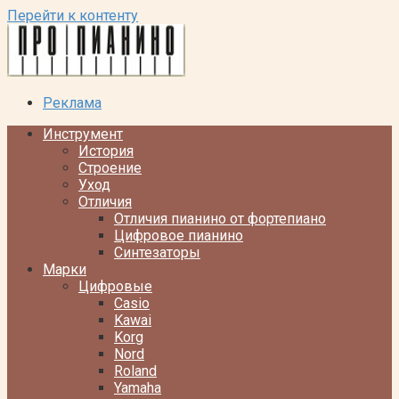
Перейти к контенту
Реклама
Инструмент
История
Строение
Уход
Отличия
Отличия пианино от фортепиано
Цифровое пианино
Синтезаторы
Марки
Цифровые
Casio
Kawai
Korg
Nord
Roland
Yamaha