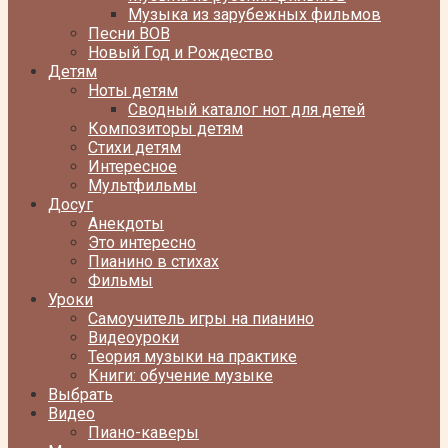
Музыка из зарубежных фильмов
Песни ВОВ
Новый Год и Рождество
Детям
Ноты детям
Сводный каталог нот для детей
Композиторы детям
Стихи детям
Интересное
Мультфильмы
Досуг
Анекдоты
Это интересно
Пианино в стихах
Фильмы
Уроки
Самоучитель игры на пианино
Видеоуроки
Теория музыки на практике
Книги: обучение музыке
Выбрать
Видео
Пиано-каверы