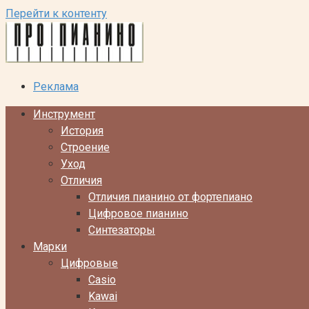
Перейти к контенту
Реклама
Инструмент
История
Строение
Уход
Отличия
Отличия пианино от фортепиано
Цифровое пианино
Синтезаторы
Марки
Цифровые
Casio
Kawai