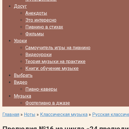
Досуг
Анекдоты
Это интересно
Пианино в стихах
Фильмы
Уроки
Самоучитель игры на пианино
Видеоуроки
Теория музыки на практике
Книги: обучение музыке
Выбрать
Видео
Пиано-каверы
Музыка
Фортепиано в джазе
Главная
»
Ноты
»
Классическая музыка
»
Русская классич
Прелюдия №16 из цикла «24 прелюди