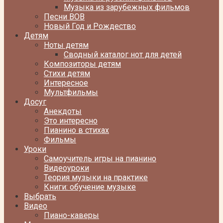
Музыка из зарубежных фильмов
Песни ВОВ
Новый Год и Рождество
Детям
Ноты детям
Сводный каталог нот для детей
Композиторы детям
Стихи детям
Интересное
Мультфильмы
Досуг
Анекдоты
Это интересно
Пианино в стихах
Фильмы
Уроки
Самоучитель игры на пианино
Видеоуроки
Теория музыки на практике
Книги: обучение музыке
Выбрать
Видео
Пиано-каверы