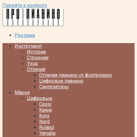
Перейти к контенту
Реклама
Инструмент
История
Строение
Уход
Отличия
Отличия пианино от фортепиано
Цифровое пианино
Синтезаторы
Марки
Цифровые
Casio
Kawai
Korg
Nord
Roland
Yamaha