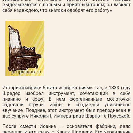
выделываются с полным и приятным тоном; он ласкает
себя надеждою, что знатоки одобрят его работу»
История фабрики богата изобретениями. Так, в 1833 году
Шредер изобрел инструмент, сочетающий в себе
пианино и арфу. В нем фортепианные молоточки
задевали струны арфы и создавали уникальное
звучание. Позднее, этот инструмент был преподнесен в
дар супруге Николая I, Императрице Шарлотте Прусской.
После смерти Иоанна — основателя фабрики, дело
перешло к его сыну – Карлу Шредеру. Его управление