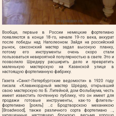
Вообще, первые в России немецкие фортепиано
появляются в конце 18-го, начале 19-го века, аккурат
после победы над Наполеоном. Зайдя на российский
рынок, саксонский мастер задал высокую планку,
потому его инструменты очень скоро стали
пользоваться невероятной популярностью в свете. Это и
позволило Шредеру расширить дело и превратить
маленькую мастерскую на Казанской улице в
настоящую фортепианную фабрику.
Газета «Санкт-Петербургские ведомости» в 1920 году
писала: «Клавикордный мастер Шрёдер, открывший
свою мастерскую по Б. Литейной, дом Фольбаума, честь
имеет известить почтенную публику, что он имеет для
продажи готовые инструменты, как-то флигель-
фортепиано [рояль] …с Бродтворскою механикою
[Broadwood], также различного сорта фортепиано …,
украшенные настоящею бронзою, весьма хорошо