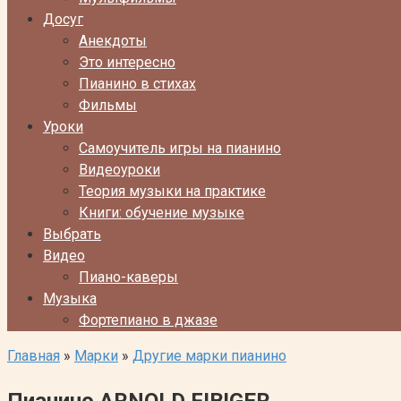
Досуг
Анекдоты
Это интересно
Пианино в стихах
Фильмы
Уроки
Самоучитель игры на пианино
Видеоуроки
Теория музыки на практике
Книги: обучение музыке
Выбрать
Видео
Пиано-каверы
Музыка
Фортепиано в джазе
Главная
»
Марки
»
Другие марки пианино
Пианино ARNOLD FIBIGER