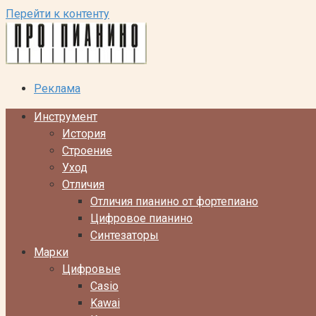
Перейти к контенту
Реклама
Инструмент
История
Строение
Уход
Отличия
Отличия пианино от фортепиано
Цифровое пианино
Синтезаторы
Марки
Цифровые
Casio
Kawai