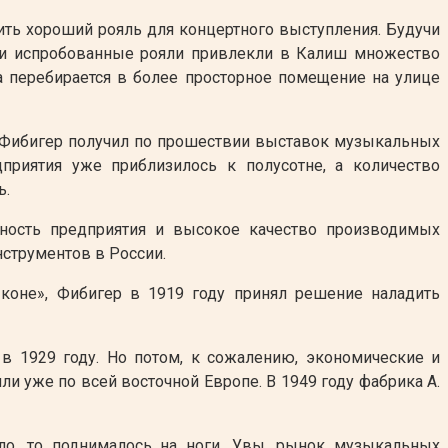
ить хороший рояль для концертного выступления. Будучи
ые и испробованные рояли привлекли в Калиш множество
ка перебирается в более просторное помещение на улице
. Фибигер получил по прошествии выставок музыкальных
приятия уже приблизилось к полусотне, а количество
ь.
бность предприятия и высокое качество производимых
струментов в России.
 коне», Фибигер в 1919 году принял решение наладить
в 1929 году. Но потом, к сожалению, экономические и
и уже по всей восточной Европе. В 1949 году фабрика А.
ало, то поднималось на ноги. Увы, рынок музыкальных