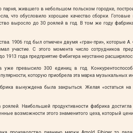
го парня, жившего в небольшом польском городке, постро
есла, что обусловило хорошее качество сборки. Готов
ство выросло до 30 роялей в год. В том же году фабри
тва. 1906 год был отмечен двумя «гран-при», которые А
ал участие. С этого момента число сотрудников пред
 до 1913 года предприятие Фибигера неустанно расширялос
в уже превысило 300 единиц в год. Конкурентоспосо
улярности, которую приобрела эта марка музыкальных ин
брика вынуждена была закрыться. Желая «остаться на
 роялей. Наибольшей продуктивности фабрика достигла 
нные возможности этого знаменитого цеха, который ценил
а производство пианино марки Arnold Fibiger то пад