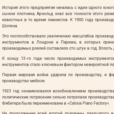
История этого предприятия началась с идеи одного юно
сыном плотника, Арнольд знал все тонкости этого рем
известных в то время пианистов. К 1900 году производ
Шопена.
Это поспособствовало увеличению масштабов производс
инструментов в Лондоне и Париже, в которых приним
производимых роялей составляло сто штук в год. Вплоть
К концу 13-го года число производимых инструменто
инструментов стало ключевым фактором невероятной поп
Первая мировая война ударила по производству, и фа
производство мебели.
1923 год ознаменовался возобновлением производства
политические потрясения сильно потрепали производстве
Фибигера была переименована в «Calisia Piano Factory».
На продолжении всей второй половины двадцатого век