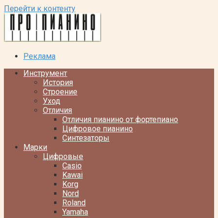
Перейти к контенту
Реклама
Инструмент
История
Строение
Уход
Отличия
Отличия пианино от фортепиано
Цифровое пианино
Синтезаторы
Марки
Цифровые
Casio
Kawai
Korg
Nord
Roland
Yamaha