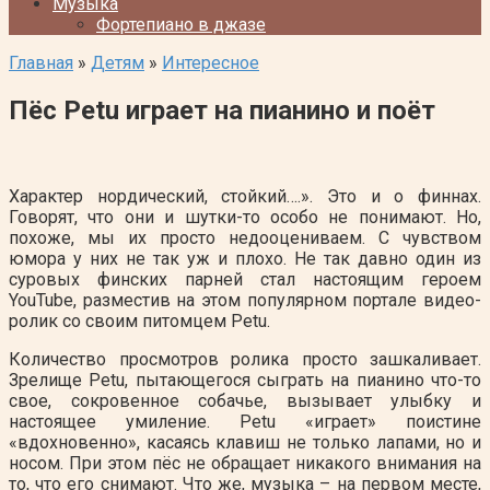
Музыка
Фортепиано в джазе
Главная
»
Детям
»
Интересное
Пёс Рetu играет на пианино и поёт
Характер нордический, стойкий….». Это и о финнах.
Говорят, что они и шутки-то особо не понимают. Но,
похоже, мы их просто недооцениваем. С чувством
юмора у них не так уж и плохо. Не так давно один из
суровых финских парней стал настоящим героем
YouTube, разместив на этом популярном портале видео-
ролик со своим питомцем Рetu.
Количество просмотров ролика просто зашкаливает.
Зрелище Рetu, пытающегося сыграть на пианино что-то
свое, сокровенное собачье, вызывает улыбку и
настоящее умиление. Рetu «играет» поистине
«вдохновенно», касаясь клавиш не только лапами, но и
носом. При этом пёс не обращает никакого внимания на
то, что его снимают. Что же, музыка – на первом месте,