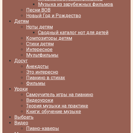
Музыка из зарубежных фильмов
Песни ВОВ
Новый Год и Рождество
Детям
Ноты детям
Сводный каталог нот для детей
Композиторы детям
Стихи детям
Интересное
Мультфильмы
Досуг
Анекдоты
Это интересно
Пианино в стихах
Фильмы
Уроки
Самоучитель игры на пианино
Видеоуроки
Теория музыки на практике
Книги: обучение музыке
Выбрать
Видео
Пиано-каверы