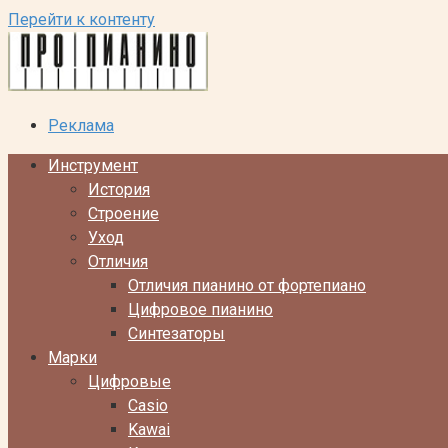
Перейти к контенту
Реклама
Инструмент
История
Строение
Уход
Отличия
Отличия пианино от фортепиано
Цифровое пианино
Синтезаторы
Марки
Цифровые
Casio
Kawai