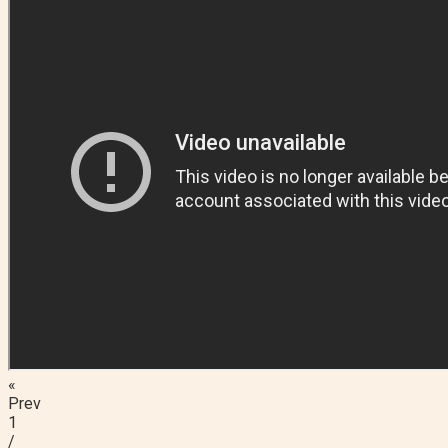
«
Prev
1
/