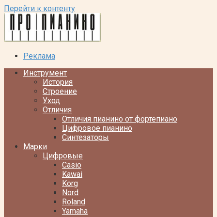
Перейти к контенту
Реклама
Инструмент
История
Строение
Уход
Отличия
Отличия пианино от фортепиано
Цифровое пианино
Синтезаторы
Марки
Цифровые
Casio
Kawai
Korg
Nord
Roland
Yamaha