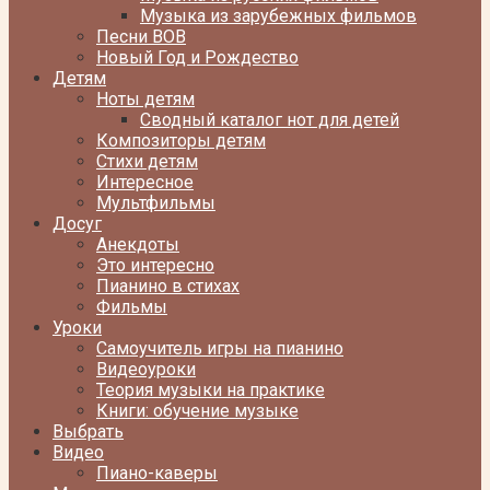
Музыка из зарубежных фильмов
Песни ВОВ
Новый Год и Рождество
Детям
Ноты детям
Сводный каталог нот для детей
Композиторы детям
Стихи детям
Интересное
Мультфильмы
Досуг
Анекдоты
Это интересно
Пианино в стихах
Фильмы
Уроки
Самоучитель игры на пианино
Видеоуроки
Теория музыки на практике
Книги: обучение музыке
Выбрать
Видео
Пиано-каверы