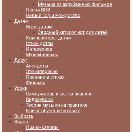
Музыка из зарубежных фильмов
Песни ВОВ
Новый Год и Рождество
Детям
Ноты детям
Сводный каталог нот для детей
Композиторы детям
Стихи детям
Интересное
Мультфильмы
Досуг
Анекдоты
Это интересно
Пианино в стихах
Фильмы
Уроки
Самоучитель игры на пианино
Видеоуроки
Теория музыки на практике
Книги: обучение музыке
Выбрать
Видео
Пиано-каверы