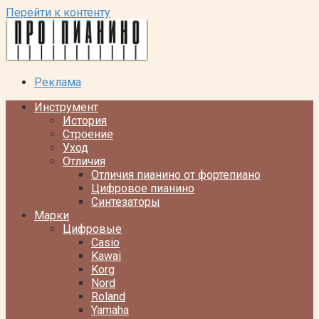
Перейти к контенту
Реклама
Инструмент
История
Строение
Уход
Отличия
Отличия пианино от фортепиано
Цифровое пианино
Синтезаторы
Марки
Цифровые
Casio
Kawai
Korg
Nord
Roland
Yamaha