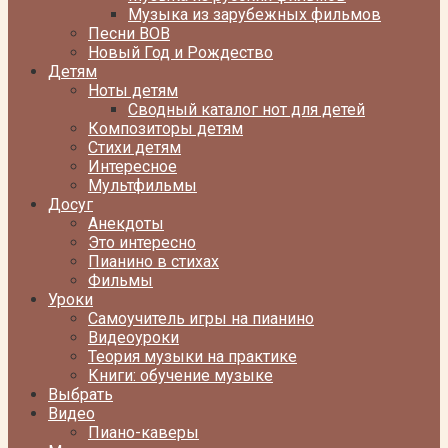
Музыка из зарубежных фильмов
Песни ВОВ
Новый Год и Рождество
Детям
Ноты детям
Сводный каталог нот для детей
Композиторы детям
Стихи детям
Интересное
Мультфильмы
Досуг
Анекдоты
Это интересно
Пианино в стихах
Фильмы
Уроки
Самоучитель игры на пианино
Видеоуроки
Теория музыки на практике
Книги: обучение музыке
Выбрать
Видео
Пиано-каверы