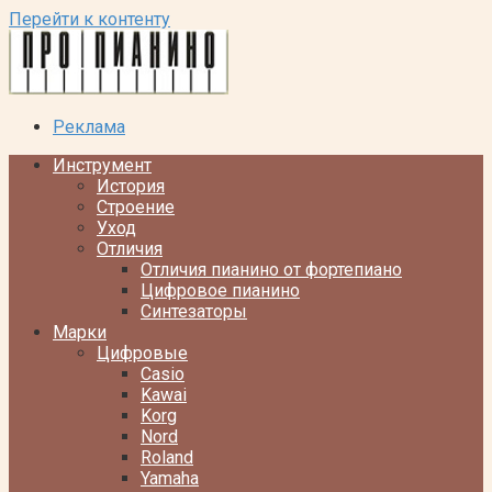
Перейти к контенту
Реклама
Инструмент
История
Строение
Уход
Отличия
Отличия пианино от фортепиано
Цифровое пианино
Синтезаторы
Марки
Цифровые
Casio
Kawai
Korg
Nord
Roland
Yamaha