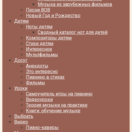
Музыка из зарубежных фильмов
Песни ВОВ
Новый Год и Рождество
Детям
Ноты детям
Сводный каталог нот для детей
Композиторы детям
Стихи детям
Интересное
Мультфильмы
Досуг
Анекдоты
Это интересно
Пианино в стихах
Фильмы
Уроки
Самоучитель игры на пианино
Видеоуроки
Теория музыки на практике
Книги: обучение музыке
Выбрать
Видео
Пиано-каверы