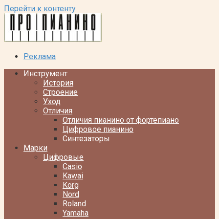
Перейти к контенту
Реклама
Инструмент
История
Строение
Уход
Отличия
Отличия пианино от фортепиано
Цифровое пианино
Синтезаторы
Марки
Цифровые
Casio
Kawai
Korg
Nord
Roland
Yamaha