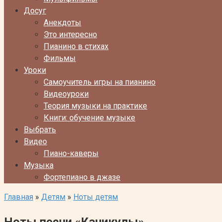
Досуг
Анекдоты
Это интересно
Пианино в стихах
Фильмы
Уроки
Самоучитель игры на пианино
Видеоуроки
Теория музыки на практике
Книги: обучение музыке
Выбрать
Видео
Пиано-каверы
Музыка
Фортепиано в джазе
Главная
»
Детям
»
Ноты детям
Ноты песни «Каникулы»