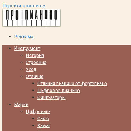
Перейти к контенту
Реклама
Инструмент
История
Строение
Уход
Отличия
Отличия пианино от фортепиано
Цифровое пианино
Синтезаторы
Марки
Цифровые
Casio
Kawai