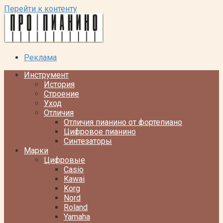
Перейти к контенту
Реклама
Инструмент
История
Строение
Уход
Отличия
Отличия пианино от фортепиано
Цифровое пианино
Синтезаторы
Марки
Цифровые
Casio
Kawai
Korg
Nord
Roland
Yamaha