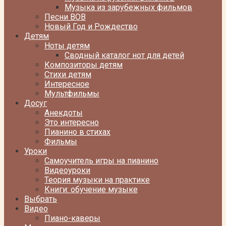
Музыка из зарубежных фильмов
Песни ВОВ
Новый Год и Рождество
Детям
Ноты детям
Сводный каталог нот для детей
Композиторы детям
Стихи детям
Интересное
Мультфильмы
Досуг
Анекдоты
Это интересно
Пианино в стихах
Фильмы
Уроки
Самоучитель игры на пианино
Видеоуроки
Теория музыки на практике
Книги: обучение музыке
Выбрать
Видео
Пиано-каверы