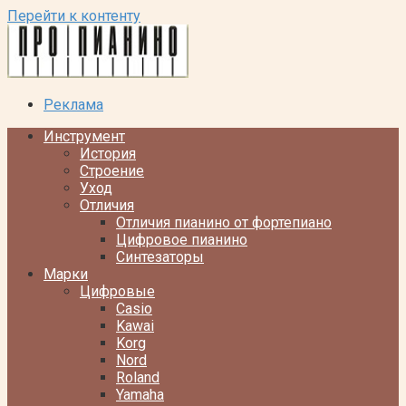
Перейти к контенту
Реклама
Инструмент
История
Строение
Уход
Отличия
Отличия пианино от фортепиано
Цифровое пианино
Синтезаторы
Марки
Цифровые
Casio
Kawai
Korg
Nord
Roland
Yamaha