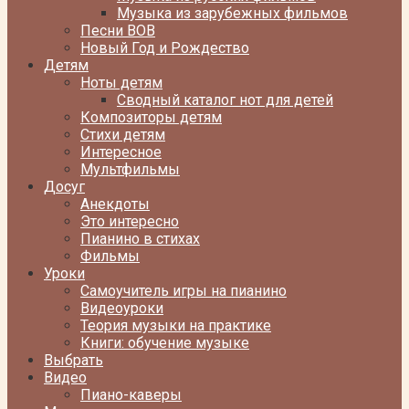
Музыка из зарубежных фильмов
Песни ВОВ
Новый Год и Рождество
Детям
Ноты детям
Сводный каталог нот для детей
Композиторы детям
Стихи детям
Интересное
Мультфильмы
Досуг
Анекдоты
Это интересно
Пианино в стихах
Фильмы
Уроки
Самоучитель игры на пианино
Видеоуроки
Теория музыки на практике
Книги: обучение музыке
Выбрать
Видео
Пиано-каверы