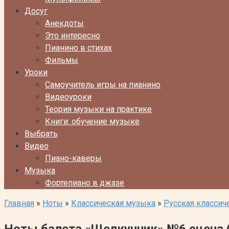
Досуг
Анекдоты
Это интересно
Пианино в стихах
Фильмы
Уроки
Самоучитель игры на пианино
Видеоуроки
Теория музыки на практике
Книги: обучение музыке
Выбрать
Видео
Пиано-каверы
Музыка
Фортепиано в джазе
Главная
»
Ноты
»
Классическая музыка
»
Русская классич
Ноты балета «Щелкунчик» №6 сцена 