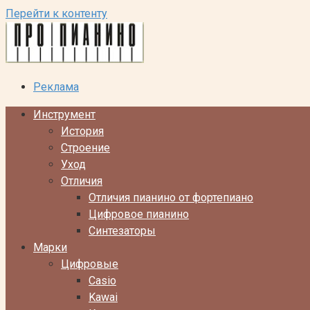
Перейти к контенту
Реклама
Инструмент
История
Строение
Уход
Отличия
Отличия пианино от фортепиано
Цифровое пианино
Синтезаторы
Марки
Цифровые
Casio
Kawai