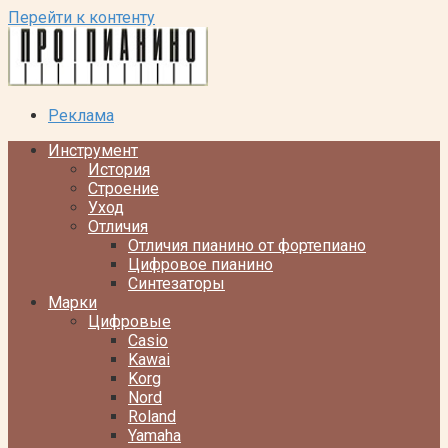
Перейти к контенту
Реклама
Инструмент
История
Строение
Уход
Отличия
Отличия пианино от фортепиано
Цифровое пианино
Синтезаторы
Марки
Цифровые
Casio
Kawai
Korg
Nord
Roland
Yamaha