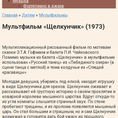
Музыка
Фортепиано в джазе
Главная
»
Детям
»
Мультфильмы
Мультфильм «Щелкунчик» (1973)
Мультипликационный рисованный фильм по мотивам
сказки Э.Т.А. Гофмана и балета П.И. Чайковского.
Помимо музыки из балета «Щелкунчик» в мультфильме
использован «Русский танец» из «Лебединого озера» (в
сцене танца с метлой) и тема колдуньи из «Спящей
красавицы».
Молодая девушка, убираясь под елкой, находит игрушку
в виде Щелкунчика для орехов. Щелкунчик оживает и
рассказывает ей грустную историю о своём проклятии и
коварной королеве мышиного царства. Вдруг откуда-то
из угла комнаты слышится странный звук. По стене
пробегают трещины, и из пролома появляется мышиный
царь. Он стал большим и страшным, но и сам Щелкунчик
возмужал и готовится дать бой ужасу из прошлого.