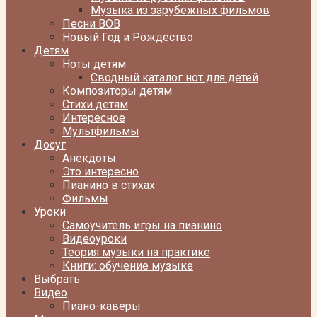
Музыка из зарубежных фильмов
Песни ВОВ
Новый Год и Рождество
Детям
Ноты детям
Сводный каталог нот для детей
Композиторы детям
Стихи детям
Интересное
Мультфильмы
Досуг
Анекдоты
Это интересно
Пианино в стихах
Фильмы
Уроки
Самоучитель игры на пианино
Видеоуроки
Теория музыки на практике
Книги: обучение музыке
Выбрать
Видео
Пиано-каверы