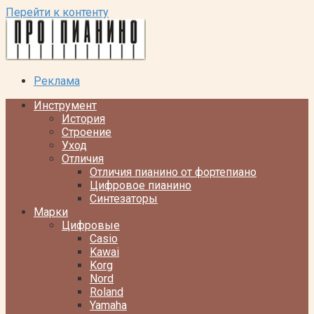
Перейти к контенту
Реклама
Инструмент
История
Строение
Уход
Отличия
Отличия пианино от фортепиано
Цифровое пианино
Синтезаторы
Марки
Цифровые
Casio
Kawai
Korg
Nord
Roland
Yamaha