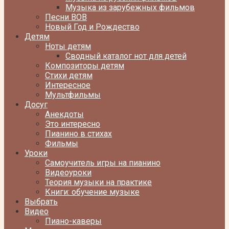
Музыка из зарубежных фильмов
Песни ВОВ
Новый Год и Рождество
Детям
Ноты детям
Сводный каталог нот для детей
Композиторы детям
Стихи детям
Интересное
Мультфильмы
Досуг
Анекдоты
Это интересно
Пианино в стихах
Фильмы
Уроки
Самоучитель игры на пианино
Видеоуроки
Теория музыки на практике
Книги: обучение музыке
Выбрать
Видео
Пиано-каверы