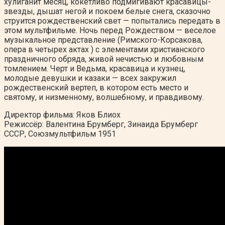
хулиганит месяц, кокетливо подмигивают красавицы-
звезды, дышат негой и покоем белые снега, сказочно
струится рождественский свет — попытались передать в
этом мультфильме. Ночь перед Рождеством — веселое
музыкальное представление (Римского-Корсакова,
опера в четырех актах ) с элементами христианского
праздничного обряда, живой нечистью и любовным
томлением. Черт и Ведьма, красавица и кузнец,
молодые девушки и казаки — всех закружил
рождественский вертеп, в котором есть место и
святому, и низменному, волшебному, и правдивому.
Директор фильма: Яков Блиох
Режиссёр: Валентина Брумберг, Зинаида Брумберг
СССР, Союзмультфильм 1951