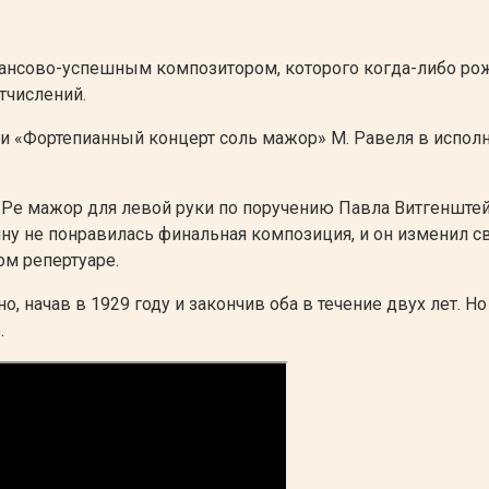
ансово-успешным композитором, которого когда-либо ро
тчислений.
«Фортепианный концерт соль мажор» М. Равеля в исполнен
Ре мажор для левой руки по поручению Павла Витгенштейн
 не понравилась финальная композиция, и он изменил сво
ом репертуаре.
начав в 1929 году и закончив оба в течение двух лет. Но ч
.