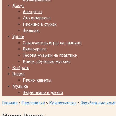
Досуг
Анекдоты
Это интересно
Пианино в стихах
Фильмы
Уроки
Самоучитель игры на пианино
Видеоуроки
Теория музыки на практике
Книги: обучение музыке
Выбрать
Видео
Пиано-каверы
Музыка
Фортепиано в джазе
Главная
»
Персоналии
»
Композиторы
»
Зарубежные ком
Морис Равель