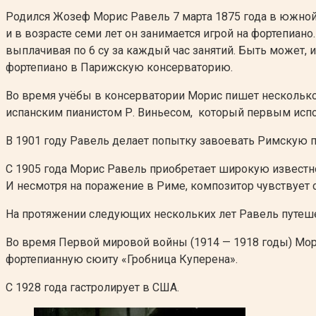
Родился Жозеф Морис Равель 7 марта 1875 года в южной
и в возрасте семи лет он занимается игрой на фортепиано
выплачивая по 6 су за каждый час занятий. Быть может, 
фортепиано в Парижскую консерваторию.
Во время учёбы в консерватории Морис пишет несколько 
испанским пианистом Р. Виньесом, который первым испо
В 1901 году Равель делает попытку завоевать Римскую пр
С 1905 года Морис Равель приобретает широкую известно
И несмотря на поражение в Риме, композитор чувствует 
На протяжении следующих нескольких лет Равель путешес
Во время Первой мировой войны (1914 — 1918 годы) Мор
фортепианную сюиту «Гробница Куперена».
С 1928 года гастролирует в США.