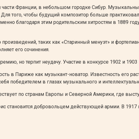
 части Франции, в небольшом городке Сибур. Музыкальны
. Для того, чтобы будущий композитор больше практиковалс
именно благодаря этим родительским хитростям в 1889 год
произведений, таких как «Старинный менуэт» и фортепиан
лняет его сочинения.
емию, но терпит неудачу. Участие в конкурсе 1902 и 1903
сть в Париже как музыкант-новатор. Известность его рас
себя победителем в глазах музыкального и интеллектуальн
твует по странам Европы и Северной Америки, где выступ
ис становится добровольцем действующей армии. В 1917 г