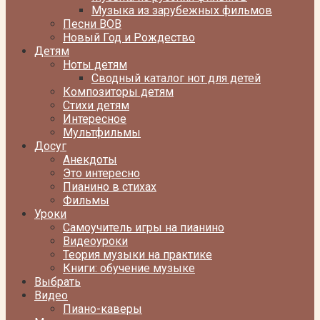
Музыка из зарубежных фильмов
Песни ВОВ
Новый Год и Рождество
Детям
Ноты детям
Сводный каталог нот для детей
Композиторы детям
Стихи детям
Интересное
Мультфильмы
Досуг
Анекдоты
Это интересно
Пианино в стихах
Фильмы
Уроки
Самоучитель игры на пианино
Видеоуроки
Теория музыки на практике
Книги: обучение музыке
Выбрать
Видео
Пиано-каверы