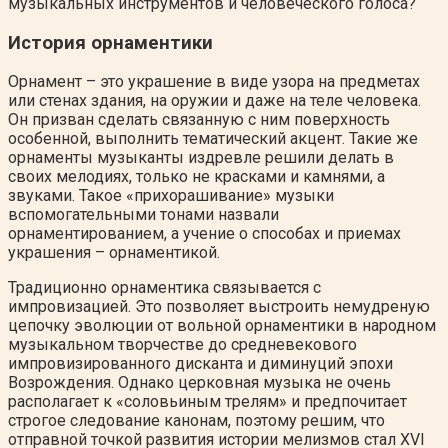
музыкальных инструментов и человеческого голоса?
История орнаментики
Орнамент – это украшение в виде узора на предметах
или стенах здания, на оружии и даже на теле человека.
Он призван сделать связанную с ним поверхность
особенной, выполнить тематический акцент. Такие же
орнаменты музыканты издревле решили делать в
своих мелодиях, только не красками и камнями, а
звуками. Такое «прихорашивание» музыки
вспомогательными тонами назвали
орнаментированием, а учение о способах и приемах
украшения – орнаментикой.
Традиционно орнаментика связывается с
импровизацией. Это позволяет выстроить немудреную
цепочку эволюции от вольной орнаментики в народном
музыкальном творчестве до средневекового
импровизированного дисканта и диминуций эпохи
Возрождения. Однако церковная музыка не очень
располагает к «соловьиным трелям» и предпочитает
строгое следование канонам, поэтому решим, что
отправной точкой развития истории мелизмов стал XVI