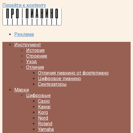
Перейти к контенту
Реклама
Инструмент
История
Строение
Уход
Отличия
Отличия пианино от фортепиано
Цифровое пианино
Синтезаторы
Марки
Цифровые
Casio
Kawai
Korg
Nord
Roland
Yamaha