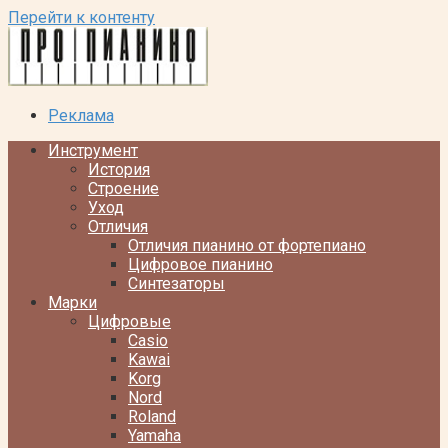
Перейти к контенту
Реклама
Инструмент
История
Строение
Уход
Отличия
Отличия пианино от фортепиано
Цифровое пианино
Синтезаторы
Марки
Цифровые
Casio
Kawai
Korg
Nord
Roland
Yamaha