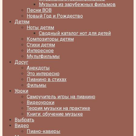
Музыка из зарубежных фильмов
Песни ВОВ
Новый Год и Рождество
Детям
Ноты детям
Сводный каталог нот для детей
Композиторы детям
Стихи детям
Интересное
Мультфильмы
Досуг
Анекдоты
Это интересно
Пианино в стихах
Фильмы
Уроки
Самоучитель игры на пианино
Видеоуроки
Теория музыки на практике
Книги: обучение музыке
Выбрать
Видео
Пиано-каверы