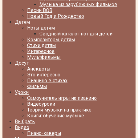
Музыка из зарубежных фильмов
Песни ВОВ
Новый Год и Рождество
Детям
Ноты детям
Сводный каталог нот для детей
Композиторы детям
Стихи детям
Интересное
Мультфильмы
Досуг
Анекдоты
Это интересно
Пианино в стихах
Фильмы
Уроки
Самоучитель игры на пианино
Видеоуроки
Теория музыки на практике
Книги: обучение музыке
Выбрать
Видео
Пиано-каверы