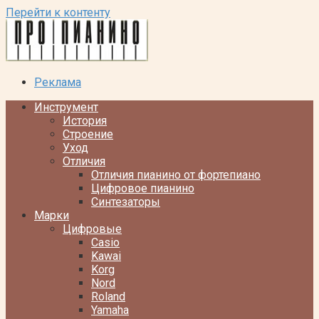
Перейти к контенту
Реклама
Инструмент
История
Строение
Уход
Отличия
Отличия пианино от фортепиано
Цифровое пианино
Синтезаторы
Марки
Цифровые
Casio
Kawai
Korg
Nord
Roland
Yamaha