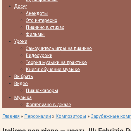
Досуг
Анекдоты
Это интересно
Пианино в стихах
Фильмы
Уроки
Самоучитель игры на пианино
Видеоуроки
Теория музыки на практике
Книги: обучение музыке
Выбрать
Видео
Пиано-каверы
Музыка
Фортепиано в джазе
Главная
»
Персоналии
»
Композиторы
»
Зарубежные ком
Italiano pop piano — часть III: Fabrizio P