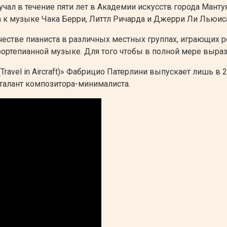
ал в течение пяти лет в Академии искусств города Мант
 к музыке Чака Берри, Литтл Ричарда и Джерри Ли Льюис
естве пианиста в различных местных группах, играющих р
тепианной музыке. Для того чтобы в полной мере выразить
Travel in Aircraft)» Фабрицио Патерлини выпускает лишь в 
талант композитора-минималиста.