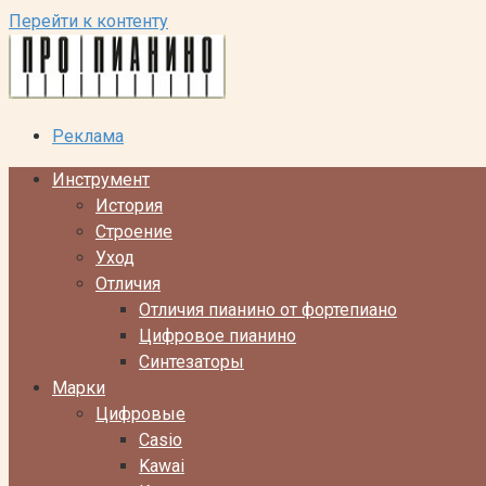
Перейти к контенту
Реклама
Инструмент
История
Строение
Уход
Отличия
Отличия пианино от фортепиано
Цифровое пианино
Синтезаторы
Марки
Цифровые
Casio
Kawai