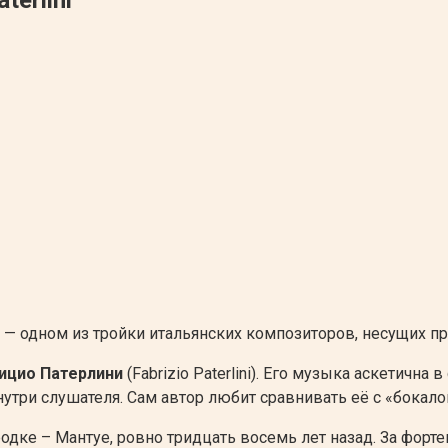
— одном из тройки итальянских композиторов, несущих п
ицио Патерлини
(Fabrizio Paterlini). Его музыка аскетич
внутри слушателя. Сам автор любит сравнивать её с «бокал
ке – Мантуе, ровно тридцать восемь лет назад. За фортепи