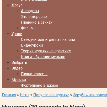
Досуг
Анекдоты
Это интересно
Пианино в стихах
Фильмы
Уроки
Самоучитель игры на пианино
Видеоуроки
Теория музыки на практике
Книги: обучение музыке
Выбрать
Видео
Пиано-каверы
Музыка
Фортепиано в джазе
Главная
»
Ноты
»
Популярная музыка
»
Зарубежная попул
Hurricane (30 seconds to Mars)