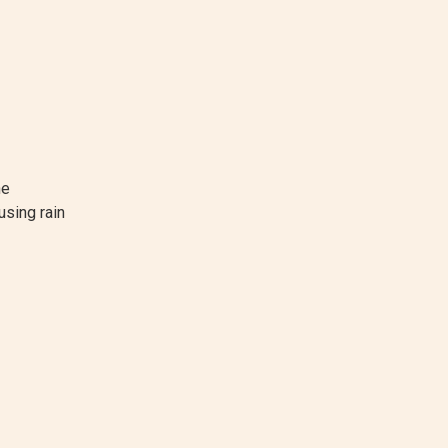
he
using rain