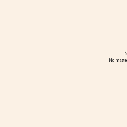
N
No matter