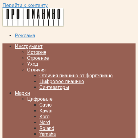
Перейти к контенту
Реклама
Инструмент
История
Строение
Уход
Отличия
Отличия пианино от фортепиано
Цифровое пианино
Синтезаторы
Марки
Цифровые
Casio
Kawai
Korg
Nord
Roland
Yamaha