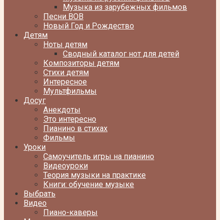
Музыка из зарубежных фильмов
Песни ВОВ
Новый Год и Рождество
Детям
Ноты детям
Сводный каталог нот для детей
Композиторы детям
Стихи детям
Интересное
Мультфильмы
Досуг
Анекдоты
Это интересно
Пианино в стихах
Фильмы
Уроки
Самоучитель игры на пианино
Видеоуроки
Теория музыки на практике
Книги: обучение музыке
Выбрать
Видео
Пиано-каверы